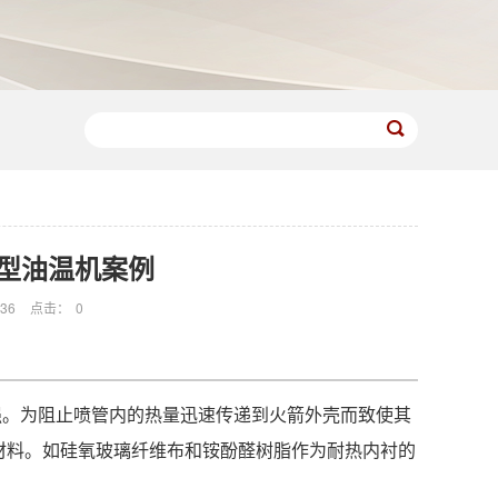
型油温机案例
:36
点击：
0
强。为阻止喷管内的热量迅速传递到火箭外壳而致使其
材料。如硅氧玻璃纤维布和铵酚醛树脂作为耐热内衬的